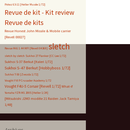
Potez 63-11 [Heller Musée 1/72]
Revue de kit - Kit review
Revue de kits
Revue Honest John Missile & Mobile carrier
[Revell 00027]
sletch
Revue MiG 1.44 MFI [Revell 04369]
sletch by sletch
Sukhoi 27 Flanker [CC Lee 1/72]
Sukhoi S-37 Berkut [Italeri 1/72]
Sukhoi S-47 Berkut [Hobbyboss 1/72]
Sukhoi T-50 [Zvezda 1/72]
Vought F-8 P Crusader Academy 1/72
Vought F4U-5 Corsair [Revell 1/72]
What-if
Yamaha YZR-M1 2005 [Heller 1/24]
[Mitsubishi J2M3 modèle 21 Raiden Jack Tamiya
1/48]
Archives