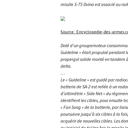
missile S-75 Dvina est associé au rad
Source : Encyclopedie-des-armes.
Doté d’un groupe­moteur consommant
Guideline » était propulsé pendant l
propergol solide monté en tandem à 
delta.
…
Le « Guideline » est guidé par rad
batterie de SA-2 est reliée à un rada
d’altimétrie « Side Net » du régiment
identifient les cibles, pour ensuite t
« Fan Song » de la batterie, par liais
poursuivre jusqu’à six cibles à la foi
acquérir de nouvelles cibles. Les d
au logiciel de tir.Une fois le missile