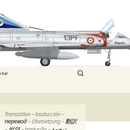
Rechercher :
 bar
de sletch
 paradise
e commercial
Translation – traducción –
перевод – Übersetzung – 翻訳
es de Pandore
Les boîtes de Pandore –
– 번역 – tradução – ترجمة
Prologue