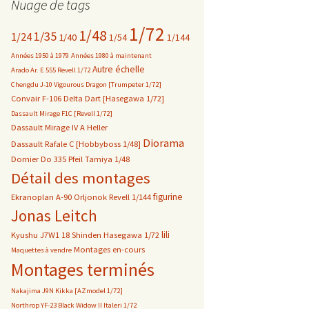
Nuage de tags
1/72
1/48
1/35
1/24
1/40
1/54
1/144
Années 1950 à 1979
Années 1980 à maintenant
Autre échelle
Arado Ar. E 555 Revell 1/72
Chengdu J-10 Vigourous Dragon [Trumpeter 1/72]
Convair F-106 Delta Dart [Hasegawa 1/72]
Dassault Mirage F1C [Revell 1/72]
Dassault Mirage IV A Heller
Diorama
Dassault Rafale C [Hobbyboss 1/48]
Dornier Do 335 Pfeil Tamiya 1/48
Détail des montages
figurine
Ekranoplan A-90 Orljonok Revell 1/144
Jonas Leitch
lili
Kyushu J7W1 18 Shinden Hasegawa 1/72
Montages en-cours
Maquettes à vendre
Montages terminés
Nakajima J9N Kikka [AZmodel 1/72]
Northrop YF-23 Black Widow II Italeri 1/72