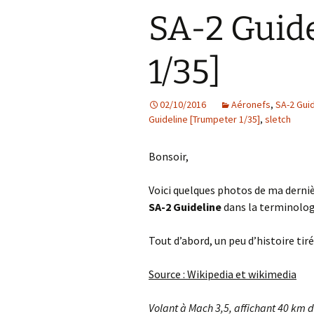
Planète sletch sur
Classics 1/40]
SA-2 Guid
Instagram
Isuzu TX-40 [H
1/72]
Northrop Hawk 
La page FlickR de sletch
Classics 1/32]
1/35]
Nissan R89C Cal
[Hasegawa 1/24
SA-2 Guideline 
1/35]
02/10/2016
Aéronefs
Sherman M4 Ear
,
SA-2 Guid
Production [Tam
Guideline [Trumpeter 1/35]
,
sletch
Yamaha YZR-M1
Bonsoir,
[Heller 1/24]
Voici quelques photos de ma dernièr
SA-2 Guideline
dans la terminolo
Tout d’abord, un peu d’histoire ti
Source : Wikipedia et wikimedia
Volant à Mach 3,5, affichant 40 km 