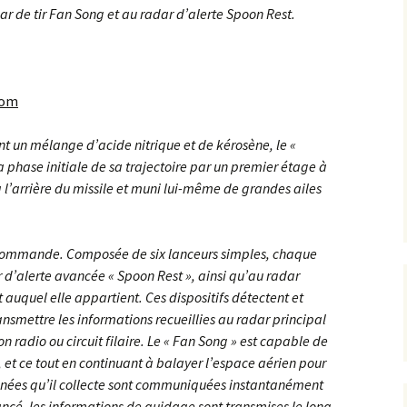
ar de tir Fan Song et au radar d’alerte Spoon Rest.
Montage Sukhoi 27
Flanker [CC Lee 1/72]
com
 un mélange d’acide nitrique et de kérosène, le «
a phase initiale de sa trajectoire par un premier étage à
l’arrière du missile et muni lui-même de grandes ailes
iocommande. Composée de six lanceurs simples, chaque
r d’alerte avancée « Spoon Rest », ainsi qu’au radar
 auquel elle appartient. Ces dispositifs détectent et
ransmettre les informations recueillies au radar principal
on radio ou circuit filaire. Le « Fan Song » est capable de
s, et ce tout en continuant à balayer l’espace aérien pour
onnées qu’il collecte sont communiquées instantanément
 lancé, les informations de guidage sont transmises le long