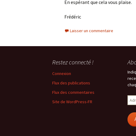
En espérant que cela vous plaise.
Frédéric
Laisser un commentaire
Restez connecté !
Abo
Indi
Connexion
rece
Flux des publications
chaq
Flux des commentaires
Adr
Site de WordPress-FR
e-
mail