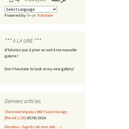
Les boîtes de Pandore –
Powered by
Translate
Boîte n° 1
*** A LA UNE ***
N’hésitez pas à jeter un oeil à ma nouvelle
galerie !
Don’t hesitate to look at my new gallery!
Derniers articles
Chevrolet Impala 1965 Foose Design
[Revell 1/25]
05/05/2024
Diorama « Auprès de mon aile… »