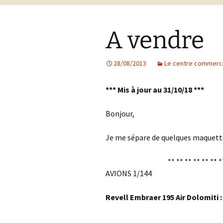
Planète sletch sur
Classics 1/40]
Instagram
Isuzu TX-40 [
1/72]
Northrop Hawk 
A vendre
La page FlickR de sletch
Classics 1/32]
Nissan R89C Ca
[Hasegawa 1/2
SA-2 Guideline
28/08/2013
Le centre commerci
[Trumpeter 1/3
Sherman M4 Ea
Production [Ta
*** Mis à jour au 31/10/18 ***
Yamaha YZR-M1
[Heller 1/24]
Bonjour,
Je me sépare de quelques maquette
** ** ** ** ** ** *
AVIONS 1/144
Revell Embraer 195 Air Dolomiti :