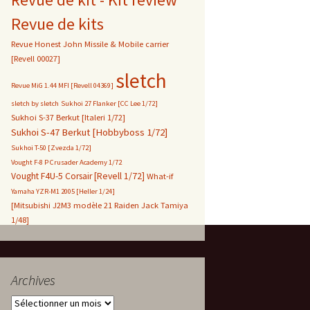
Revue de kits
Revue Honest John Missile & Mobile carrier
[Revell 00027]
sletch
Revue MiG 1.44 MFI [Revell 04369]
sletch by sletch
Sukhoi 27 Flanker [CC Lee 1/72]
Sukhoi S-37 Berkut [Italeri 1/72]
Sukhoi S-47 Berkut [Hobbyboss 1/72]
Sukhoi T-50 [Zvezda 1/72]
Vought F-8 P Crusader Academy 1/72
Vought F4U-5 Corsair [Revell 1/72]
What-if
Yamaha YZR-M1 2005 [Heller 1/24]
[Mitsubishi J2M3 modèle 21 Raiden Jack Tamiya
1/48]
Archives
Archives