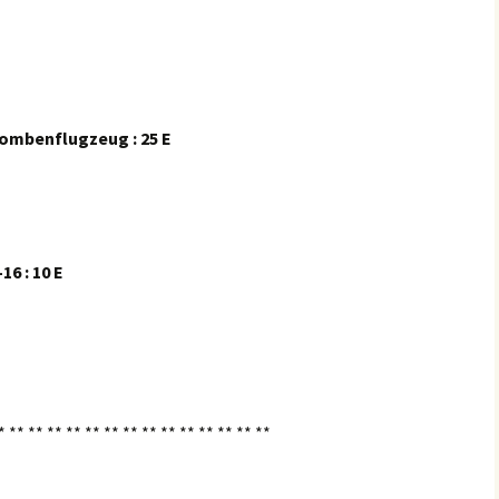
Bombenflugzeug : 25 E
6 : 10 E
* ** ** ** ** ** ** ** ** ** ** ** ** ** **