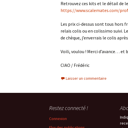
Retrouvez ces kits et le détail de 
https://www.scalemates.com/prof
Les prix ci-dessus sont tous hors fr
relais colis ou en colissimo suivi.
de chèque, j’enverrais le colis ap
Voili, voulou ! Merci d’avance… et
CIAO / Frédéric
Laisser un commentaire
Restez connecté !
Abo
Indi
Connexion
rece
Flux des publications