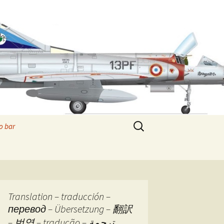
Rechercher :
o bar
 de sletch
 paradise
re commercial
Translation – traducción –
перевод – Übersetzung – 翻訳
tes de Pandore
Les boîtes de Pandore –
– 번역 – tradução – ترجمة
Prologue