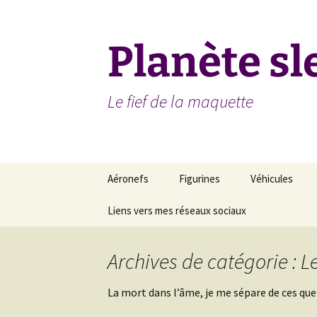
Aller
au
contenu
Planète sl
Le fief de la maquette
Aéronefs
Figurines
Véhicules
Années 1980 à
Liens vers mes réseaux sociaux
Coccinelle
AVGP Cougar I
maintenant
version [Trump
Blog de CAMO75 – Club
Tarentule
Années 1950 à 1979
de maquettisme
Dodge Charger
Archives de catégorie : 
[Revell 1/25]
Terminator… Terminated
Années 1930 à 1949
Planète sletch sur
La mort dans l’âme, je me sépare de ces que
facebook
Gaz BTR-80 A
Tintin aux USA
[Trumpeter 1/7
Missiles anti-aérien
Nike Hercules [