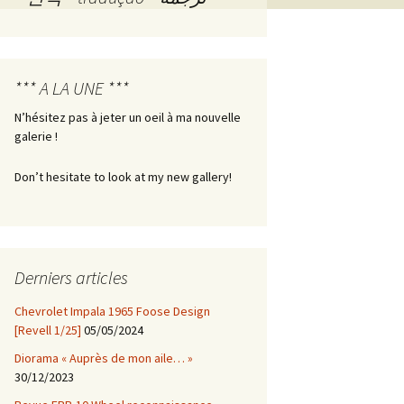
Les boîtes de Pandore –
Boîte n° 1
*** A LA UNE ***
N’hésitez pas à jeter un oeil à ma nouvelle
galerie !
Don’t hesitate to look at my new gallery!
Derniers articles
Chevrolet Impala 1965 Foose Design
[Revell 1/25]
05/05/2024
Diorama « Auprès de mon aile… »
30/12/2023