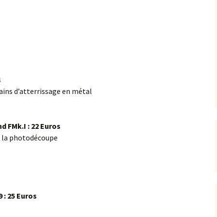
Montage Sukhoi 27
Flanker [CC Lee 1/72]
s
rains d’atterrissage en métal
 FMk.I : 22 Euros
de la photodécoupe
 : 25 Euros