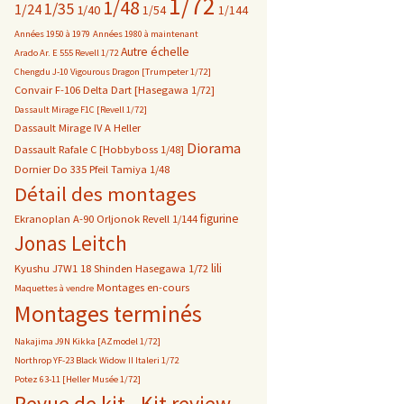
1/72
1/48
1/35
1/24
1/40
1/54
1/144
Années 1950 à 1979
Années 1980 à maintenant
Autre échelle
Arado Ar. E 555 Revell 1/72
Chengdu J-10 Vigourous Dragon [Trumpeter 1/72]
Convair F-106 Delta Dart [Hasegawa 1/72]
Dassault Mirage F1C [Revell 1/72]
Dassault Mirage IV A Heller
Diorama
Dassault Rafale C [Hobbyboss 1/48]
Dornier Do 335 Pfeil Tamiya 1/48
Détail des montages
figurine
Ekranoplan A-90 Orljonok Revell 1/144
Jonas Leitch
lili
Kyushu J7W1 18 Shinden Hasegawa 1/72
Montages en-cours
Maquettes à vendre
Montages terminés
Nakajima J9N Kikka [AZmodel 1/72]
Northrop YF-23 Black Widow II Italeri 1/72
Potez 63-11 [Heller Musée 1/72]
Revue de kit - Kit review