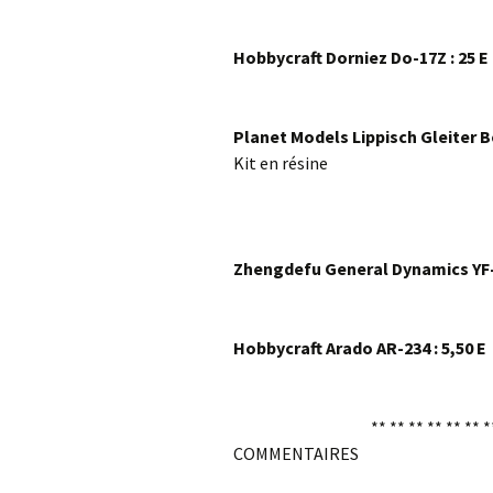
Hobbycraft Dorniez Do-17Z : 25 E
Planet Models Lippisch Gleiter 
Kit en résine
Zhengdefu General Dynamics YF-1
Hobbycraft Arado AR-234 : 5,50 E
** ** ** ** ** ** *
COMMENTAIRES