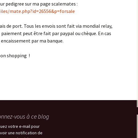
leur pedigree sur ma page scalemates :
iles/mate.php?id=26556&p=forsale
ais de port. Tous les envois sont fait via mondial relay,
 Le paiement peut être fait par paypal ou chèque. En cas
rès encaissement par ma banque.
 bon shopping !
nnez-vous à ce blog
quez votre e-mail pour
voir une notification de