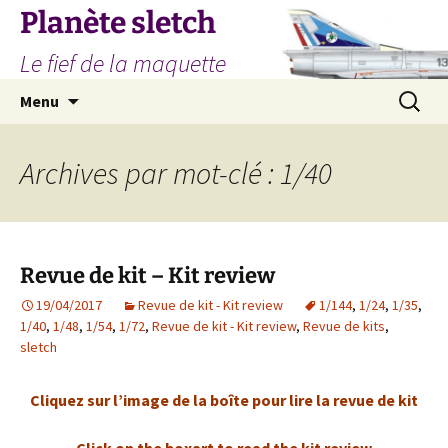
Aller
Planète sletch
au
Le fief de la maquette
contenu
Recherc
Menu
Archives par mot-clé : 1/40
Revue de kit – Kit review
19/04/2017
Revue de kit - Kit review
1/144
,
1/24
,
1/35
,
1/40
,
1/48
,
1/54
,
1/72
,
Revue de kit - Kit review
,
Revue de kits
,
sletch
Cliquez sur l’image de la boîte pour lire la revue de kit