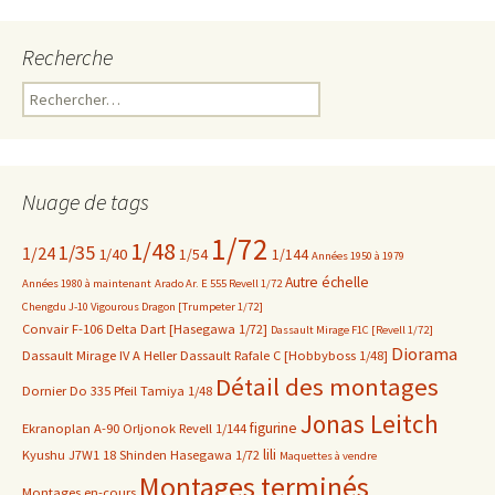
Recherche
Rechercher :
Nuage de tags
1/72
1/48
1/35
1/24
1/40
1/54
1/144
Années 1950 à 1979
Autre échelle
Années 1980 à maintenant
Arado Ar. E 555 Revell 1/72
Chengdu J-10 Vigourous Dragon [Trumpeter 1/72]
Convair F-106 Delta Dart [Hasegawa 1/72]
Dassault Mirage F1C [Revell 1/72]
Diorama
Dassault Mirage IV A Heller
Dassault Rafale C [Hobbyboss 1/48]
Détail des montages
Dornier Do 335 Pfeil Tamiya 1/48
Jonas Leitch
figurine
Ekranoplan A-90 Orljonok Revell 1/144
lili
Kyushu J7W1 18 Shinden Hasegawa 1/72
Maquettes à vendre
Montages terminés
Montages en-cours