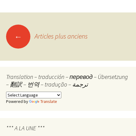
Navigation
←
Articles plus anciens
des
articles
Translation – traducción – перевод – Übersetzung
– 翻訳 – 번역 – tradução – ترجمة
Powered by
Translate
*** A LA UNE ***