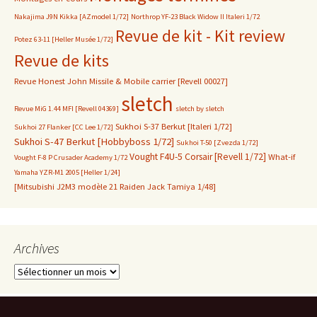
Nakajima J9N Kikka [AZmodel 1/72]
Northrop YF-23 Black Widow II Italeri 1/72
Revue de kit - Kit review
Potez 63-11 [Heller Musée 1/72]
Revue de kits
Revue Honest John Missile & Mobile carrier [Revell 00027]
sletch
Revue MiG 1.44 MFI [Revell 04369]
sletch by sletch
Sukhoi S-37 Berkut [Italeri 1/72]
Sukhoi 27 Flanker [CC Lee 1/72]
Sukhoi S-47 Berkut [Hobbyboss 1/72]
Sukhoi T-50 [Zvezda 1/72]
Vought F4U-5 Corsair [Revell 1/72]
What-if
Vought F-8 P Crusader Academy 1/72
Yamaha YZR-M1 2005 [Heller 1/24]
[Mitsubishi J2M3 modèle 21 Raiden Jack Tamiya 1/48]
Archives
Archives