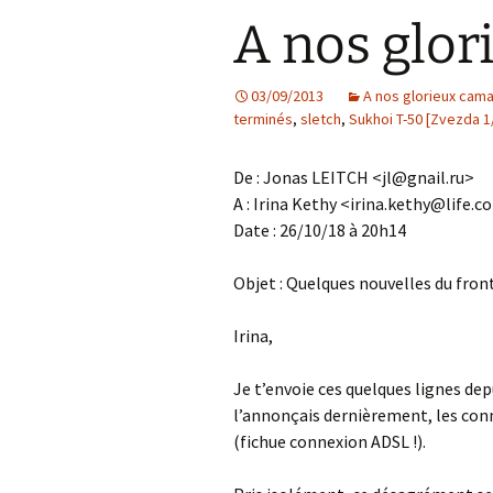
Planète sletch sur
Classics 1/40]
A nos glo
Instagram
Isuzu TX-40 [
1/72]
Northrop Hawk 
La page FlickR de sletch
Classics 1/32]
03/09/2013
A nos glorieux cam
Nissan R89C Ca
[Hasegawa 1/2
terminés
,
sletch
,
Sukhoi T-50 [Zvezda 1
SA-2 Guideline
[Trumpeter 1/3
Sherman M4 Ea
De : Jonas LEITCH <jl@gnail.ru>
Production [Ta
A : Irina Kethy <irina.kethy@life.
Date : 26/10/18 à 20h14
Yamaha YZR-M1
[Heller 1/24]
Objet : Quelques nouvelles du fron
Irina,
Je t’envoie ces quelques lignes d
l’annonçais dernièrement, les co
(fichue connexion ADSL !).