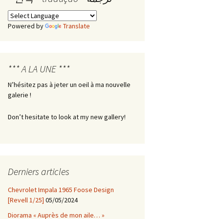
Les boîtes de Pandore –
Powered by
Translate
Boîte n° 1
*** A LA UNE ***
N’hésitez pas à jeter un oeil à ma nouvelle
galerie !
Don’t hesitate to look at my new gallery!
Derniers articles
Chevrolet Impala 1965 Foose Design
[Revell 1/25]
05/05/2024
Diorama « Auprès de mon aile… »