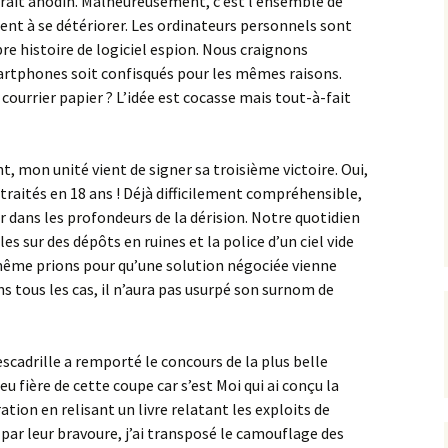
rait anodin. Malheureusement, c’est l’ensemble de
Montage Sukhoi 27
nt à se détériorer. Les ordinateurs personnels sont
Flanker [CC Lee 1/72]
e histoire de logiciel espion. Nous craignons
artphones soit confisqués pour les mêmes raisons.
courrier papier ? L’idée est cocasse mais tout-à-fait
, mon unité vient de signer sa troisième victoire. Oui,
s traités en 18 ans ! Déjà difficilement compréhensible,
r dans les profondeurs de la dérision. Notre quotidien
les sur des dépôts en ruines et la police d’un ciel vide
ême prions pour qu’une solution négociée vienne
ns tous les cas, il n’aura pas usurpé son surnom de
escadrille a remporté le concours de la plus belle
eu fière de cette coupe car s’est Moi qui ai conçu la
ration en relisant un livre relatant les exploits de
par leur bravoure, j’ai transposé le camouflage des