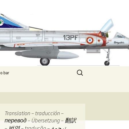
Rechercher :
o bar
 de sletch
 paradise
re commercial
Translation – traducción –
перевод – Übersetzung – 翻訳
tes de Pandore
Les boîtes de Pandore –
– 번역 – tradução – ترجمة
Prologue