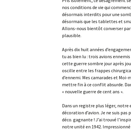
Pris isolément, ce désagrément se
nos conditions de vie qui commence
désormais interdits pour une sombr
désormais que les tablettes et sm
Allons-nous bientôt converser par 
plausible.
Après dix huit années d’engagement
tu as bien lu : trois avions ennemi
cette guerre sombre jour après jou
oscille entre les frappes chirurgica
d’ennemi. Mes camarades et Moi-m
mettre fin à ce conflit absurde. Da
« nouvelle guerre de cent ans ».
Dans un registre plus léger, notre 
décoration d’avion. Je ne suis pas p
déco. gagnante ! J’ai trouvé l’inspi
notre unité en 1942. Impressionné 