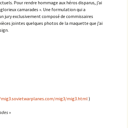
actuels. Pour rendre hommage aux héros disparus, j’ai
s glorieux camarades ». Une formulation qui a
’un jury exclusivement composé de commissaires
 pièces jointes quelques photos de la maquette que j’ai
sign.
//mig3.sovietwarplanes.com/mig3/mig3.html
)
rades
»