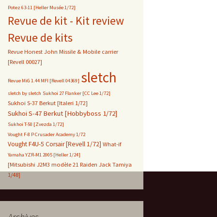
Potez 63-11 [Heller Musée 1/72]
Revue de kit - Kit review
Revue de kits
Revue Honest John Missile & Mobile carrier
[Revell 00027]
sletch
Revue MiG 1.44 MFI [Revell 04369]
sletch by sletch
Sukhoi 27 Flanker [CC Lee 1/72]
Sukhoi S-37 Berkut [Italeri 1/72]
Sukhoi S-47 Berkut [Hobbyboss 1/72]
Sukhoi T-50 [Zvezda 1/72]
Vought F-8 P Crusader Academy 1/72
Vought F4U-5 Corsair [Revell 1/72]
What-if
Yamaha YZR-M1 2005 [Heller 1/24]
[Mitsubishi J2M3 modèle 21 Raiden Jack Tamiya
1/48]
Archives