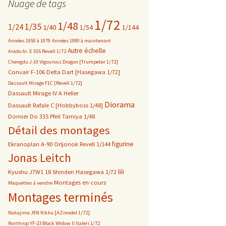
Nuage de tags
1/72
1/48
1/35
1/24
1/40
1/54
1/144
Années 1950 à 1979
Années 1980 à maintenant
Autre échelle
Arado Ar. E 555 Revell 1/72
Chengdu J-10 Vigourous Dragon [Trumpeter 1/72]
Convair F-106 Delta Dart [Hasegawa 1/72]
Dassault Mirage F1C [Revell 1/72]
Dassault Mirage IV A Heller
Diorama
Dassault Rafale C [Hobbyboss 1/48]
Dornier Do 335 Pfeil Tamiya 1/48
Détail des montages
figurine
Ekranoplan A-90 Orljonok Revell 1/144
Jonas Leitch
lili
Kyushu J7W1 18 Shinden Hasegawa 1/72
Montages en-cours
Maquettes à vendre
Montages terminés
Nakajima J9N Kikka [AZmodel 1/72]
Northrop YF-23 Black Widow II Italeri 1/72