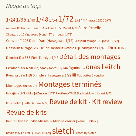
Nuage de tags
1/72
1/48
1/35
1/24
1/40
1/54
1/144
Années 1950 à 1979
Autre échelle
Années 1980 à maintenant
Arado Ar. E 555 Revell 1/72
Chengdu J-10 Vigourous Dragon [Trumpeter 1/72]
Convair F-106 Delta Dart [Hasegawa 1/72]
Dassault Mirage F1C [Revell 1/72]
Diorama
Dassault Mirage IV A Heller
Dassault Rafale C [Hobbyboss 1/48]
Détail des montages
Dornier Do 335 Pfeil Tamiya 1/48
Jonas Leitch
figurine
Ekranoplan A-90 Orljonok Revell 1/144
lili
Kyushu J7W1 18 Shinden Hasegawa 1/72
Maquettes à vendre
Montages terminés
Montages en-cours
Nakajima J9N Kikka [AZmodel 1/72]
Northrop YF-23 Black Widow II Italeri 1/72
Revue de kit - Kit review
Potez 63-11 [Heller Musée 1/72]
Revue de kits
Revue Honest John Missile & Mobile carrier [Revell 00027]
sletch
Revue MiG 1.44 MFI [Revell 04369]
sletch by sletch