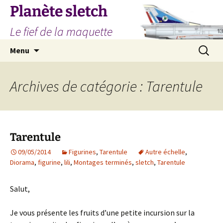
Aller
Planète sletch
au
Le fief de la maquette
contenu
Recherc
Menu
Archives de catégorie : Tarentule
Tarentule
09/05/2014
Figurines
,
Tarentule
Autre échelle
,
Diorama
,
figurine
,
lili
,
Montages terminés
,
sletch
,
Tarentule
Salut,
Je vous présente les fruits d’une petite incursion sur la