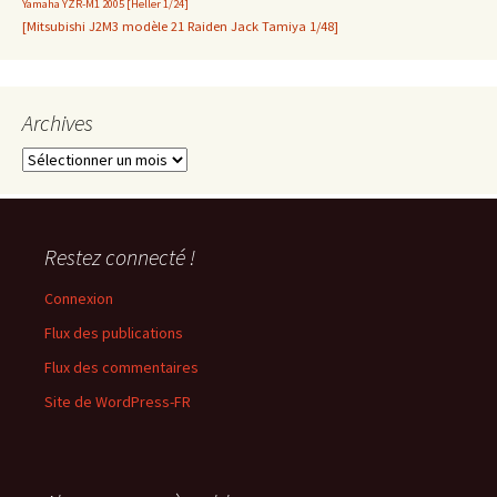
Yamaha YZR-M1 2005 [Heller 1/24]
[Mitsubishi J2M3 modèle 21 Raiden Jack Tamiya 1/48]
Archives
Archives
Restez connecté !
Connexion
Flux des publications
Flux des commentaires
Site de WordPress-FR