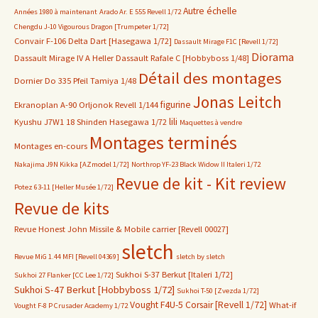
Autre échelle
Années 1980 à maintenant
Arado Ar. E 555 Revell 1/72
Chengdu J-10 Vigourous Dragon [Trumpeter 1/72]
Convair F-106 Delta Dart [Hasegawa 1/72]
Dassault Mirage F1C [Revell 1/72]
Diorama
Dassault Mirage IV A Heller
Dassault Rafale C [Hobbyboss 1/48]
Détail des montages
Dornier Do 335 Pfeil Tamiya 1/48
Jonas Leitch
figurine
Ekranoplan A-90 Orljonok Revell 1/144
lili
Kyushu J7W1 18 Shinden Hasegawa 1/72
Maquettes à vendre
Montages terminés
Montages en-cours
Nakajima J9N Kikka [AZmodel 1/72]
Northrop YF-23 Black Widow II Italeri 1/72
Revue de kit - Kit review
Potez 63-11 [Heller Musée 1/72]
Revue de kits
Revue Honest John Missile & Mobile carrier [Revell 00027]
sletch
Revue MiG 1.44 MFI [Revell 04369]
sletch by sletch
Sukhoi S-37 Berkut [Italeri 1/72]
Sukhoi 27 Flanker [CC Lee 1/72]
Sukhoi S-47 Berkut [Hobbyboss 1/72]
Sukhoi T-50 [Zvezda 1/72]
Vought F4U-5 Corsair [Revell 1/72]
What-if
Vought F-8 P Crusader Academy 1/72