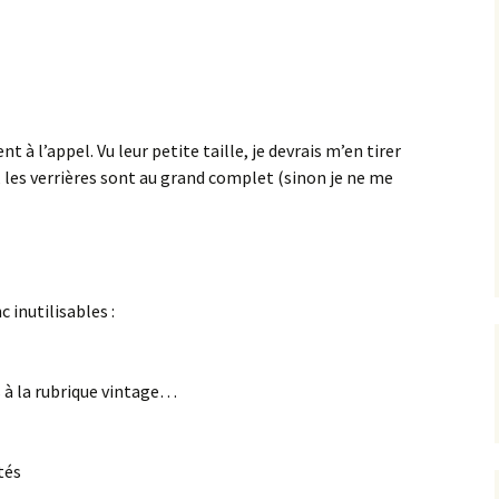
Montage Sukhoi 27
Flanker [CC Lee 1/72]
à l’appel. Vu leur petite taille, je devrais m’en tirer
 les verrières sont au grand complet (sinon je ne me
 inutilisables :
s à la rubrique vintage…
tés