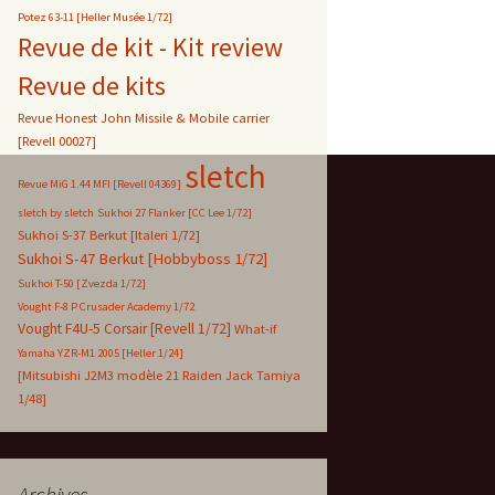
Potez 63-11 [Heller Musée 1/72]
Revue de kit - Kit review
Revue de kits
Revue Honest John Missile & Mobile carrier
[Revell 00027]
sletch
Revue MiG 1.44 MFI [Revell 04369]
sletch by sletch
Sukhoi 27 Flanker [CC Lee 1/72]
Sukhoi S-37 Berkut [Italeri 1/72]
Sukhoi S-47 Berkut [Hobbyboss 1/72]
Sukhoi T-50 [Zvezda 1/72]
Vought F-8 P Crusader Academy 1/72
Vought F4U-5 Corsair [Revell 1/72]
What-if
Yamaha YZR-M1 2005 [Heller 1/24]
[Mitsubishi J2M3 modèle 21 Raiden Jack Tamiya
1/48]
Archives