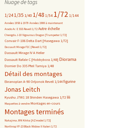
Nuage de tags
1/72
1/48
1/35
1/24
1/40
1/54
1/144
Années 1950 à 1979
Années 1980 à maintenant
Autre échelle
Arado Ar. E 555 Revell 1/72
Chengdu J-10 Vigourous Dragon [Trumpeter 1/72]
Convair F-106 Delta Dart [Hasegawa 1/72]
Dassault Mirage F1C [Revell 1/72]
Dassault Mirage IV A Heller
Diorama
Dassault Rafale C [Hobbyboss 1/48]
Dornier Do 335 Pfeil Tamiya 1/48
Détail des montages
figurine
Ekranoplan A-90 Orljonok Revell 1/144
Jonas Leitch
lili
Kyushu J7W1 18 Shinden Hasegawa 1/72
Montages en-cours
Maquettes à vendre
Montages terminés
Nakajima J9N Kikka [AZmodel 1/72]
Northrop YF-23 Black Widow II Italeri 1/72