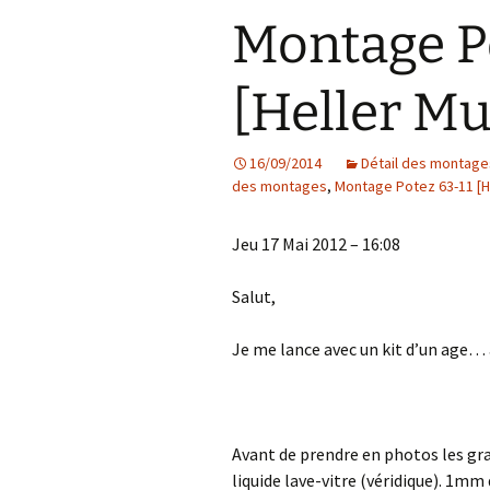
Planète sletch sur
Classics 1/40]
Montage Po
Instagram
Isuzu TX-40 [
1/72]
Northrop Hawk 
La page FlickR de sletch
Classics 1/32]
[Heller Mu
Nissan R89C Ca
[Hasegawa 1/2
SA-2 Guideline
[Trumpeter 1/3
16/09/2014
Détail des montage
Sherman M4 Ea
Production [Ta
des montages
,
Montage Potez 63-11 [H
Yamaha YZR-M1
Jeu 17 Mai 2012 – 16:08
[Heller 1/24]
Salut,
Je me lance avec un kit d’un age… 
Avant de prendre en photos les grap
liquide lave-vitre (véridique). 1mm 