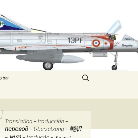
Rechercher :
o bar
 de sletch
 paradise
]
e commercial
Translation – traducción –
перевод – Übersetzung – 翻訳
es de Pandore
Les boîtes de Pandore –
– 번역 – tradução – ترجمة
Prologue