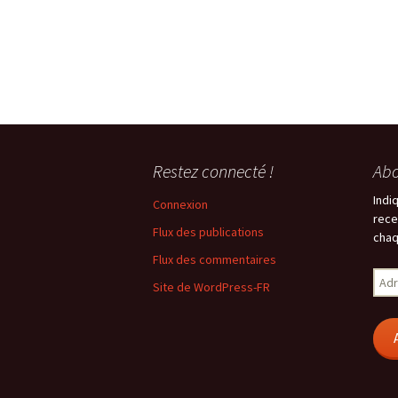
Restez connecté !
Abo
Indi
Connexion
rece
Flux des publications
chaq
Flux des commentaires
Adr
Site de WordPress-FR
e-
mail