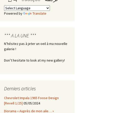
Les boîtes de Pandore –
Powered by
Translate
Boîte n° 1
*** A LA UNE ***
N’hésitez pas à jeter un oeil à ma nouvelle
galerie !
Don’t hesitate to look at my new gallery!
Derniers articles
Chevrolet Impala 1965 Foose Design
[Revell 1/25]
05/05/2024
Diorama « Auprès de mon aile… »