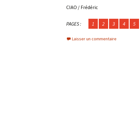
CIAO / Frédéric
PAGES :
1
2
3
4
5
Laisser un commentaire